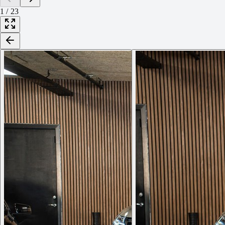
1
/
23