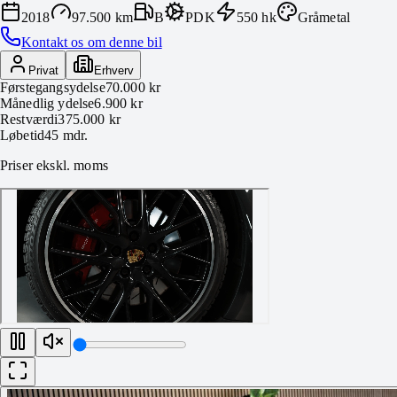
2018
97.500 km
B
PDK
550
hk
Gråmetal
Kontakt os om denne bil
Privat
Erhverv
Førstegangsydelse
70.000 kr
Månedlig ydelse
6.900 kr
Restværdi
375.000 kr
Løbetid
45
mdr.
Priser ekskl. moms