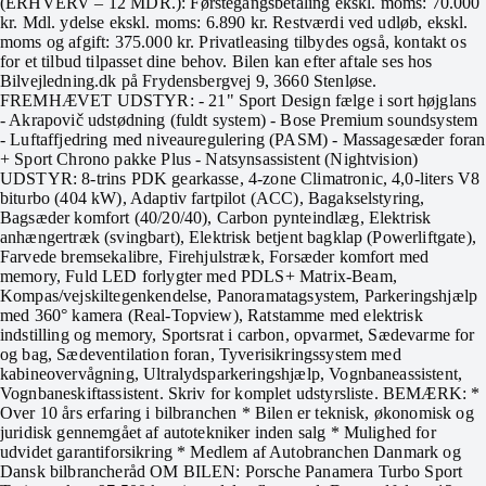
(ERHVERV – 12 MDR.): Førstegangsbetaling ekskl. moms: 70.000
kr. Mdl. ydelse ekskl. moms: 6.890 kr. Restværdi ved udløb, ekskl.
moms og afgift: 375.000 kr. Privatleasing tilbydes også, kontakt os
for et tilbud tilpasset dine behov. Bilen kan efter aftale ses hos
Bilvejledning.dk på Frydensbergvej 9, 3660 Stenløse.
FREMHÆVET UDSTYR: - 21" Sport Design fælge i sort højglans
- Akrapovič udstødning (fuldt system) - Bose Premium soundsystem
- Luftaffjedring med niveauregulering (PASM) - Massagesæder foran
+ Sport Chrono pakke Plus - Natsynsassistent (Nightvision)
UDSTYR: 8-trins PDK gearkasse, 4-zone Climatronic, 4,0-liters V8
biturbo (404 kW), Adaptiv fartpilot (ACC), Bagakselstyring,
Bagsæder komfort (40/20/40), Carbon pynteindlæg, Elektrisk
anhængertræk (svingbart), Elektrisk betjent bagklap (Powerliftgate),
Farvede bremsekalibre, Firehjulstræk, Forsæder komfort med
memory, Fuld LED forlygter med PDLS+ Matrix-Beam,
Kompas/vejskiltegenkendelse, Panoramatagsystem, Parkeringshjælp
med 360° kamera (Real-Topview), Ratstamme med elektrisk
indstilling og memory, Sportsrat i carbon, opvarmet, Sædevarme for
og bag, Sædeventilation foran, Tyverisikringssystem med
kabineovervågning, Ultralydsparkeringshjælp, Vognbaneassistent,
Vognbaneskiftassistent. Skriv for komplet udstyrsliste. BEMÆRK: *
Over 10 års erfaring i bilbranchen * Bilen er teknisk, økonomisk og
juridisk gennemgået af autotekniker inden salg * Mulighed for
udvidet garantiforsikring * Medlem af Autobranchen Danmark og
Dansk bilbrancheråd OM BILEN: Porsche Panamera Turbo Sport