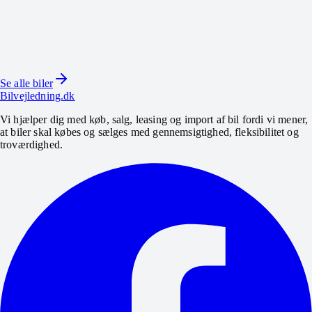
6.190
kr/md
· erhverv
Mercedes-Benz E63 AMG S T V8
2019 · 99.800 km · 612 HK · Benzin
Se alle biler
Se bil
Bilvejledning.dk
Vi hjælper dig med køb, salg, leasing og import af bil fordi vi mener,
at biler skal købes og sælges med gennemsigtighed, fleksibilitet og
troværdighed.