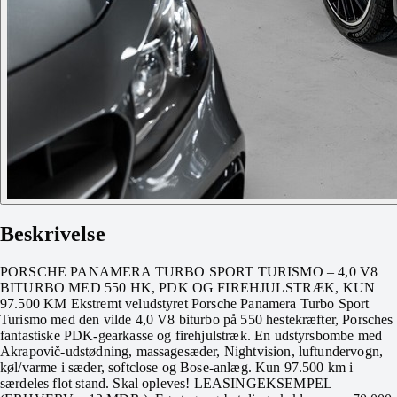
Beskrivelse
PORSCHE PANAMERA TURBO SPORT TURISMO – 4,0 V8
BITURBO MED 550 HK, PDK OG FIREHJULSTRÆK, KUN
97.500 KM Ekstremt veludstyret Porsche Panamera Turbo Sport
Turismo med den vilde 4,0 V8 biturbo på 550 hestekræfter, Porsches
fantastiske PDK-gearkasse og firehjulstræk. En udstyrsbombe med
Akrapovič-udstødning, massagesæder, Nightvision, luftundervogn,
køl/varme i sæder, softclose og Bose-anlæg. Kun 97.500 km i
særdeles flot stand. Skal opleves! LEASINGEKSEMPEL