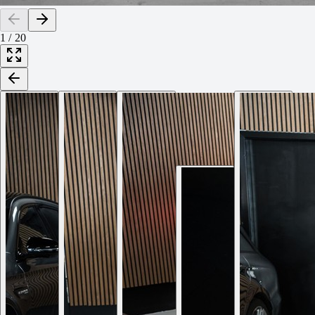
1
/
20