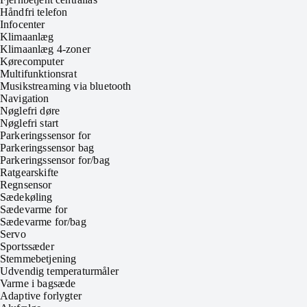
Håndfri telefon
Infocenter
Klimaanlæg
Klimaanlæg 4-zoner
Kørecomputer
Multifunktionsrat
Musikstreaming via bluetooth
Navigation
Nøglefri døre
Nøglefri start
Parkeringssensor for
Parkeringssensor bag
Parkeringssensor for/bag
Ratgearskifte
Regnsensor
Sædekøling
Sædevarme for
Sædevarme for/bag
Servo
Sportssæder
Stemmebetjening
Udvendig temperaturmåler
Varme i bagsæde
Adaptive forlygter