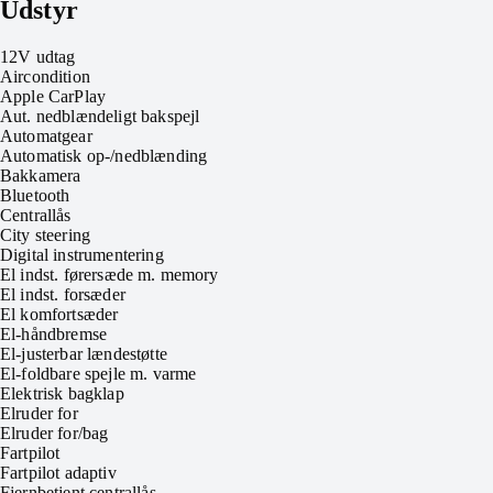
Udstyr
12V udtag
Aircondition
Apple CarPlay
Aut. nedblændeligt bakspejl
Automatgear
Automatisk op-/nedblænding
Bakkamera
Bluetooth
Centrallås
City steering
Digital instrumentering
El indst. førersæde m. memory
El indst. forsæder
El komfortsæder
El-håndbremse
El-justerbar lændestøtte
El-foldbare spejle m. varme
Elektrisk bagklap
Elruder for
Elruder for/bag
Fartpilot
Fartpilot adaptiv
Fjernbetjent centrallås