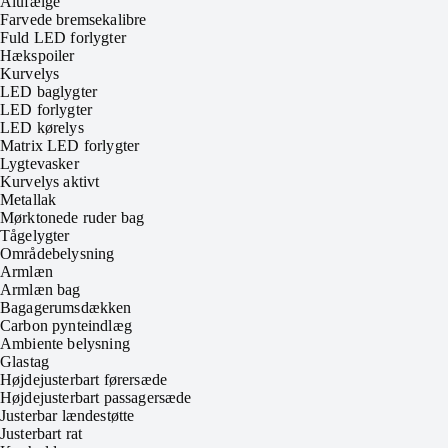
Alufælge
Farvede bremsekalibre
Fuld LED forlygter
Hækspoiler
Kurvelys
LED baglygter
LED forlygter
LED kørelys
Matrix LED forlygter
Lygtevasker
Kurvelys aktivt
Metallak
Mørktonede ruder bag
Tågelygter
Områdebelysning
Armlæn
Armlæn bag
Bagagerumsdækken
Carbon pynteindlæg
Ambiente belysning
Glastag
Højdejusterbart førersæde
Højdejusterbart passagersæde
Justerbar lændestøtte
Justerbart rat