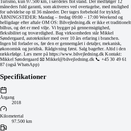
Turismo, kun 97.500 km, i særdeles flot stand. Der medfølger 12
måneders fuld garanti, som aktiveres ved overtagelse, med mulighed
for udvidelse op til 36 måneder. Der tages forbehold for trykfejl.
ÅBNINGSTIDER: Mandag – fredag 09:00 – 17:00 Weekend og
helligdage efter aftale OM OS: Bilvejledning.dk er ikke et traditionelt
bilhus, og det er med vilje. Vi bygger på gennemsigtighed,
fleksibilitet og troværdighed. Bag virksomheden står Mikkel
Søndergaard, autotekniker med over 10 års erfaring i branchen.
Ingen bil forlader os, før den er gennemgået i detaljer, mekanisk,
økonomisk og juridisk. Rådgivning først. Salg bagefter. Altid i den
rækkefølge. Læs mere på https://www.bilvejledning.dk Kontakt:
Mikkel Søndergaard 📧 Mikkel@bilvejledning.dk 📞 +45 30 49 61
87 (også WhatsApp)
Specifikationer
Årgang
2018
Kilometertal
97.500 km