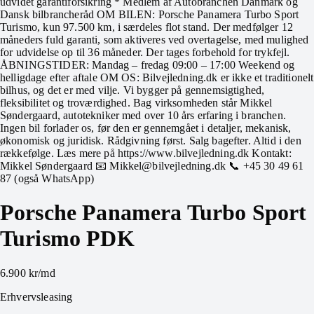
udvidet garantiforsikring * Medlem af Autobranchen Danmark og
Dansk bilbrancheråd OM BILEN: Porsche Panamera Turbo Sport
Turismo, kun 97.500 km, i særdeles flot stand. Der medfølger 12
måneders fuld garanti, som aktiveres ved overtagelse, med mulighed
for udvidelse op til 36 måneder. Der tages forbehold for trykfejl.
ÅBNINGSTIDER: Mandag – fredag 09:00 – 17:00 Weekend og
helligdage efter aftale OM OS: Bilvejledning.dk er ikke et traditionelt
bilhus, og det er med vilje. Vi bygger på gennemsigtighed,
fleksibilitet og troværdighed. Bag virksomheden står Mikkel
Søndergaard, autotekniker med over 10 års erfaring i branchen.
Ingen bil forlader os, før den er gennemgået i detaljer, mekanisk,
økonomisk og juridisk. Rådgivning først. Salg bagefter. Altid i den
rækkefølge. Læs mere på https://www.bilvejledning.dk Kontakt:
Mikkel Søndergaard 📧 Mikkel@bilvejledning.dk 📞 +45 30 49 61
87 (også WhatsApp)
Porsche Panamera Turbo Sport
Turismo PDK
6.900 kr
/md
Erhvervsleasing