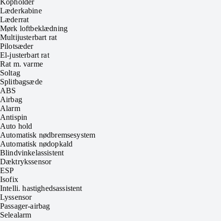
Kopholder
Læderkabine
Læderrat
Mørk loftbeklædning
Multijusterbart rat
Pilotsæder
El-justerbart rat
Rat m. varme
Soltag
Splitbagsæde
ABS
Airbag
Alarm
Antispin
Auto hold
Automatisk nødbremsesystem
Automatisk nødopkald
Blindvinkelassistent
Dæktrykssensor
ESP
Isofix
Intelli. hastighedsassistent
Lyssensor
Passager-airbag
Selealarm