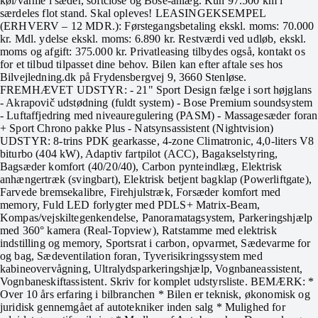
køl/varme i sæder, softclose og Bose-anlæg. Kun 97.500 km i
særdeles flot stand. Skal opleves! LEASINGEKSEMPEL
(ERHVERV – 12 MDR.): Førstegangsbetaling ekskl. moms: 70.000
kr. Mdl. ydelse ekskl. moms: 6.890 kr. Restværdi ved udløb, ekskl.
moms og afgift: 375.000 kr. Privatleasing tilbydes også, kontakt os
for et tilbud tilpasset dine behov. Bilen kan efter aftale ses hos
Bilvejledning.dk på Frydensbergvej 9, 3660 Stenløse.
FREMHÆVET UDSTYR: - 21" Sport Design fælge i sort højglans
- Akrapovič udstødning (fuldt system) - Bose Premium soundsystem
- Luftaffjedring med niveauregulering (PASM) - Massagesæder foran
+ Sport Chrono pakke Plus - Natsynsassistent (Nightvision)
UDSTYR: 8-trins PDK gearkasse, 4-zone Climatronic, 4,0-liters V8
biturbo (404 kW), Adaptiv fartpilot (ACC), Bagakselstyring,
Bagsæder komfort (40/20/40), Carbon pynteindlæg, Elektrisk
anhængertræk (svingbart), Elektrisk betjent bagklap (Powerliftgate),
Farvede bremsekalibre, Firehjulstræk, Forsæder komfort med
memory, Fuld LED forlygter med PDLS+ Matrix-Beam,
Kompas/vejskiltegenkendelse, Panoramatagsystem, Parkeringshjælp
med 360° kamera (Real-Topview), Ratstamme med elektrisk
indstilling og memory, Sportsrat i carbon, opvarmet, Sædevarme for
og bag, Sædeventilation foran, Tyverisikringssystem med
kabineovervågning, Ultralydsparkeringshjælp, Vognbaneassistent,
Vognbaneskiftassistent. Skriv for komplet udstyrsliste. BEMÆRK: *
Over 10 års erfaring i bilbranchen * Bilen er teknisk, økonomisk og
juridisk gennemgået af autotekniker inden salg * Mulighed for