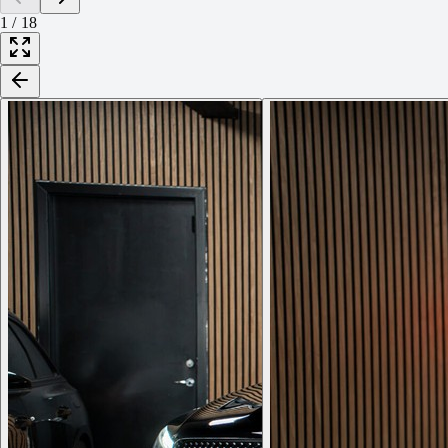
1
/
18