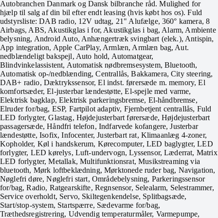
Autobranchen Danmark og Dansk bilbranche råd. Mulighed for
hjælp til salg af din bil efter endt leasing (hvis købt hos os). Fuld
udstyrsliste: DAB radio, 12V udtag, 21" Alufælge, 360° kamera, 8
Airbags, ABS, Akustikglas i for, Akustikglas i bag, Alarm, Ambiente
belysning, Android Auto, Anhængertræk svingbart (elek.), Antispin,
App integration, Apple CarPlay, Armlæn, Armlæn bag, Aut.
nedblændeligt bakspejl, Auto hold, Automatgear,
Blindvinkelassistent, Automatisk nødbremsesystem, Bluetooth,
Automatisk op-/nedblænding, Centrallås, Bakkamera, City steering,
DAB+ radio, Dæktrykssensor, El indst. førersæde m. memory, El
komfortsæder, El-justerbar lændestøtte, El-spejle med varme,
Elektrisk bagklap, Elektrisk parkeringsbremse, El-håndbremse,
Elruder for/bag, ESP, Fartpilot adaptiv, Fjernbetjent centrallås, Fuld
LED forlygter, Glastag, Højdejusterbart førersæde, Højdejusterbart
passagersæde, Håndfri telefon, Indfarvede kofangere, Justerbar
lændestøtte, Isofix, Infocenter, Justerbart rat, Klimaanlæg 4-zoner,
Kopholder, Køl i handskerum, Kørecomputer, LED baglygter, LED
forlygter, LED kørelys, Luft-undervogn, Lyssensor, Læderrat, Matrix
LED forlygter, Metallak, Multifunktionsrat, Musikstreaming via
bluetooth, Mørk loftbeklædning, Mørktonede ruder bag, Navigation,
Nøglefri døre, Nøglefri start, Områdebelysning, Parkeringssensor
for/bag, Radio, Ratgearskifte, Regnsensor, Selealarm, Selestrammer,
Service overholdt, Servo, Skiltegenkendelse, Splitbagsæde,
Start/stop-system, Startspærre, Sædevarme for/bag,
Træthedsregistrering, Udvendig temperaturmåler, Varmepumpe,