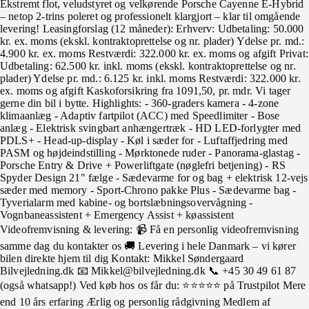
Ekstremt flot, veludstyret og velkørende Porsche Cayenne E-Hybrid
– netop 2-trins poleret og professionelt klargjort – klar til omgående
levering! Leasingforslag (12 måneder): Erhverv: Udbetaling: 50.000
kr. ex. moms (ekskl. kontraktoprettelse og nr. plader) Ydelse pr. md.:
4.900 kr. ex. moms Restværdi: 322.000 kr. ex. moms og afgift Privat:
Udbetaling: 62.500 kr. inkl. moms (ekskl. kontraktoprettelse og nr.
plader) Ydelse pr. md.: 6.125 kr. inkl. moms Restværdi: 322.000 kr.
ex. moms og afgift Kaskoforsikring fra 1091,50, pr. mdr. Vi tager
gerne din bil i bytte. Highlights: - 360-graders kamera - 4-zone
klimaanlæg - Adaptiv fartpilot (ACC) med Speedlimiter - Bose
anlæg - Elektrisk svingbart anhængertræk - HD LED-forlygter med
PDLS+ - Head-up-display - Køl i sæder for - Luftaffjedring med
PASM og højdeindstilling - Mørktonede ruder - Panorama-glastag -
Porsche Entry & Drive + Powerliftgate (nøglefri betjening) - RS
Spyder Design 21" fælge - Sædevarme for og bag + elektrisk 12-vejs
sæder med memory - Sport-Chrono pakke Plus - Sædevarme bag -
Tyverialarm med kabine- og bortslæbningsovervågning -
Vognbaneassistent + Emergency Assist + køassistent
Videofremvisning & levering: 📹 Få en personlig videofremvisning
samme dag du kontakter os 🚚 Levering i hele Danmark – vi kører
bilen direkte hjem til dig Kontakt: Mikkel Søndergaard
Bilvejledning.dk 📧 Mikkel@bilvejledning.dk 📞 +45 30 49 61 87
(også whatsapp!) Ved køb hos os får du: ⭐⭐⭐⭐⭐ på Trustpilot Mere
end 10 års erfaring Ærlig og personlig rådgivning Medlem af