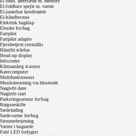
El indst. førersæde m. memory
El-foldbare spejle m. varme
El-justerbar lændestøtte
El-håndbremse
Elektrisk bagklap
Elruder for/bag
Fartpilot
Fartpilot adaptiv
Fjernbetjent centrallås
Håndfri telefon
Head-up display
Infocenter
Klimaanlæg 4-zoner
Kørecomputer
Multifunktionsrat
Musikstreaming via bluetooth
Nøglefri døre
Nøglefri start
Parkeringssensor for/bag
Ratgearskifte
Sædekøling
Sædevarme for/bag
Stemmebetjening
Varme i bagsæde
Fuld LED forlygter