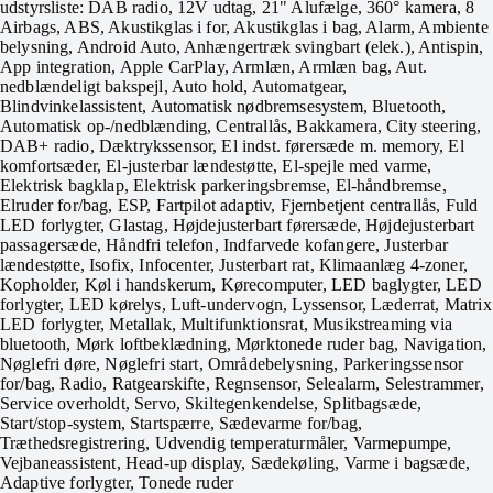
udstyrsliste: DAB radio, 12V udtag, 21" Alufælge, 360° kamera, 8
Airbags, ABS, Akustikglas i for, Akustikglas i bag, Alarm, Ambiente
belysning, Android Auto, Anhængertræk svingbart (elek.), Antispin,
App integration, Apple CarPlay, Armlæn, Armlæn bag, Aut.
nedblændeligt bakspejl, Auto hold, Automatgear,
Blindvinkelassistent, Automatisk nødbremsesystem, Bluetooth,
Automatisk op-/nedblænding, Centrallås, Bakkamera, City steering,
DAB+ radio, Dæktrykssensor, El indst. førersæde m. memory, El
komfortsæder, El-justerbar lændestøtte, El-spejle med varme,
Elektrisk bagklap, Elektrisk parkeringsbremse, El-håndbremse,
Elruder for/bag, ESP, Fartpilot adaptiv, Fjernbetjent centrallås, Fuld
LED forlygter, Glastag, Højdejusterbart førersæde, Højdejusterbart
passagersæde, Håndfri telefon, Indfarvede kofangere, Justerbar
lændestøtte, Isofix, Infocenter, Justerbart rat, Klimaanlæg 4-zoner,
Kopholder, Køl i handskerum, Kørecomputer, LED baglygter, LED
forlygter, LED kørelys, Luft-undervogn, Lyssensor, Læderrat, Matrix
LED forlygter, Metallak, Multifunktionsrat, Musikstreaming via
bluetooth, Mørk loftbeklædning, Mørktonede ruder bag, Navigation,
Nøglefri døre, Nøglefri start, Områdebelysning, Parkeringssensor
for/bag, Radio, Ratgearskifte, Regnsensor, Selealarm, Selestrammer,
Service overholdt, Servo, Skiltegenkendelse, Splitbagsæde,
Start/stop-system, Startspærre, Sædevarme for/bag,
Træthedsregistrering, Udvendig temperaturmåler, Varmepumpe,
Vejbaneassistent, Head-up display, Sædekøling, Varme i bagsæde,
Adaptive forlygter, Tonede ruder