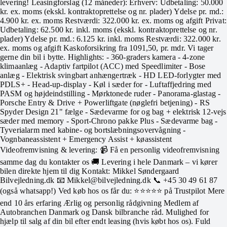
levering! Leasingforslag (12 måneder): Erhverv: Udbetaling: 50.000
kr. ex. moms (ekskl. kontraktoprettelse og nr. plader) Ydelse pr. md.:
4.900 kr. ex. moms Restværdi: 322.000 kr. ex. moms og afgift Privat:
Udbetaling: 62.500 kr. inkl. moms (ekskl. kontraktoprettelse og nr.
plader) Ydelse pr. md.: 6.125 kr. inkl. moms Restværdi: 322.000 kr.
ex. moms og afgift Kaskoforsikring fra 1091,50, pr. mdr. Vi tager
gerne din bil i bytte. Highlights: - 360-graders kamera - 4-zone
klimaanlæg - Adaptiv fartpilot (ACC) med Speedlimiter - Bose
anlæg - Elektrisk svingbart anhængertræk - HD LED-forlygter med
PDLS+ - Head-up-display - Køl i sæder for - Luftaffjedring med
PASM og højdeindstilling - Mørktonede ruder - Panorama-glastag -
Porsche Entry & Drive + Powerliftgate (nøglefri betjening) - RS
Spyder Design 21" fælge - Sædevarme for og bag + elektrisk 12-vejs
sæder med memory - Sport-Chrono pakke Plus - Sædevarme bag -
Tyverialarm med kabine- og bortslæbningsovervågning -
Vognbaneassistent + Emergency Assist + køassistent
Videofremvisning & levering: 📹 Få en personlig videofremvisning
samme dag du kontakter os 🚚 Levering i hele Danmark – vi kører
bilen direkte hjem til dig Kontakt: Mikkel Søndergaard
Bilvejledning.dk 📧 Mikkel@bilvejledning.dk 📞 +45 30 49 61 87
(også whatsapp!) Ved køb hos os får du: ⭐⭐⭐⭐⭐ på Trustpilot Mere
end 10 års erfaring Ærlig og personlig rådgivning Medlem af
Autobranchen Danmark og Dansk bilbranche råd. Mulighed for
hjælp til salg af din bil efter endt leasing (hvis købt hos os). Fuld