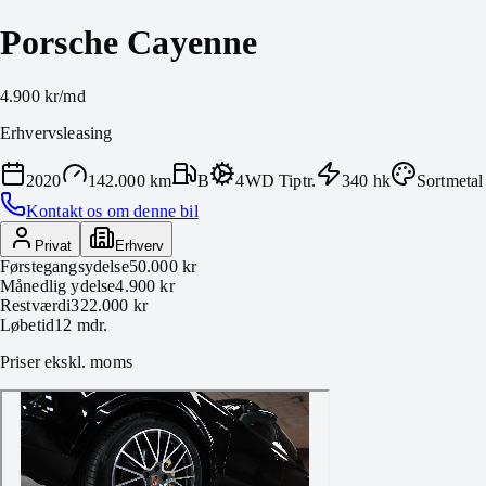
Porsche Cayenne
4.900 kr
/md
Erhvervsleasing
2020
142.000 km
B
4WD Tiptr.
340
hk
Sortmetal
Kontakt os om denne bil
Privat
Erhverv
Førstegangsydelse
50.000 kr
Månedlig ydelse
4.900 kr
Restværdi
322.000 kr
Løbetid
12
mdr.
Priser ekskl. moms