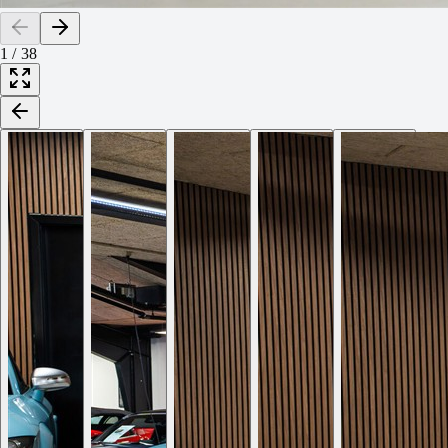
1
/
38