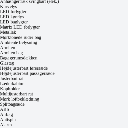
Anhængertræk svingbart (elek.)
Kurvelys
LED forlygter
LED kørelys
LED baglygter
Matrix LED forlygter
Metallak
Mørktonede ruder bag
Ambiente belysning
Armlæn
Armlæn bag
Bagagerumsdækken
Glastag
Højdejusterbart førersæde
Højdejusterbart passagersæde
Justerbart rat
Læderkabine
Kopholder
Multijusterbart rat
Mørk loftbeklædning
Splitbagsæde
ABS
Airbag
Antispin
Alarm