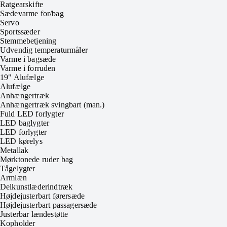
Ratgearskifte
Sædevarme for/bag
Servo
Sportssæder
Stemmebetjening
Udvendig temperaturmåler
Varme i bagsæde
Varme i forruden
19" Alufælge
Alufælge
Anhængertræk
Anhængertræk svingbart (man.)
Fuld LED forlygter
LED baglygter
LED forlygter
LED kørelys
Metallak
Mørktonede ruder bag
Tågelygter
Armlæn
Delkunstlæderindtræk
Højdejusterbart førersæde
Højdejusterbart passagersæde
Justerbar lændestøtte
Kopholder