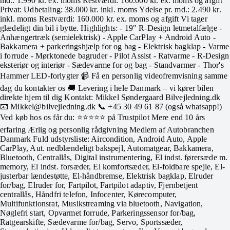
md.: 1.990 kr. ex. moms Restværdi: 160.000 kr. ex. moms og afgift
Privat: Udbetaling: 38.000 kr. inkl. moms Ydelse pr. md.: 2.490 kr.
inkl. moms Restværdi: 160.000 kr. ex. moms og afgift Vi tager
glædeligt din bil i bytte. Highlights: - 19" R-Design letmetalfælge -
Anhængertræk (semielektrisk) - Apple CarPlay + Android Auto -
Bakkamera + parkeringshjælp for og bag - Elektrisk bagklap - Varme
i forrude - Mørktonede bagruder - Pilot Assist - Ratvarme - R-Design
eksteriør og interiør - Sædevarme for og bag - Standvarmer - Thor's
Hammer LED-forlygter 📹 Få en personlig videofremvisning samme
dag du kontakter os 🚚 Levering i hele Danmark – vi kører bilen
direkte hjem til dig Kontakt: Mikkel Søndergaard Bilvejledning.dk
📧 Mikkel@bilvejledning.dk 📞 +45 30 49 61 87 (også whatsapp!)
Ved køb hos os får du: ⭐⭐⭐⭐⭐ på Trustpilot Mere end 10 års
erfaring Ærlig og personlig rådgivning Medlem af Autobranchen
Danmark Fuld udstyrsliste: Aircondition, Android Auto, Apple
CarPlay, Aut. nedblændeligt bakspejl, Automatgear, Bakkamera,
Bluetooth, Centrallås, Digital instrumentering, El indst. førersæde m.
memory, El indst. forsæder, El komfortsæder, El-foldbare spejle, El-
justerbar lændestøtte, El-håndbremse, Elektrisk bagklap, Elruder
for/bag, Elruder for, Fartpilot, Fartpilot adaptiv, Fjernbetjent
centrallås, Håndfri telefon, Infocenter, Kørecomputer,
Multifunktionsrat, Musikstreaming via bluetooth, Navigation,
Nøglefri start, Opvarmet forrude, Parkeringssensor for/bag,
Ratgearskifte, Sædevarme for/bag, Servo, Sportssæder,