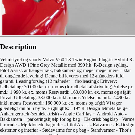
Description
Veludstyret og sporty Volvo V60 T8 Twin Engine Plug-in Hybrid R-
Design AWD i Pine Grey Metallic med 390 hk, R-Design styling,
Pilot Assist, anhængertræk, bakkamera og meget meget mere – klar
til omgående levering! Denne bil leveres med 12-måneders fuld
garanti. Leasingforslag (12 måneder – flexleasing): Erhverv:
Udbetaling: 30.000 kr. ex. moms (forudbetalt afskrivning) Ydelse pr.
md.: 1.990 kr. ex. moms Restværdi: 160.000 kr. ex. moms og afgift
Privat: Udbetaling: 38.000 kr. inkl. moms Ydelse pr. md.: 2.490 kr.
inkl. moms Restværdi: 160.000 kr. ex. moms og afgift Vi tager
glædeligt din bil i bytte. Highlights: - 19" R-Design letmetalfælge -
Anhængertræk (semielektrisk) - Apple CarPlay + Android Auto -
Bakkamera + parkeringshjælp for og bag - Elektrisk bagklap - Varme
i forrude - Mørktonede bagruder - Pilot Assist - Ratvarme - R-Design
eksteriør og interiør - Sædevarme for og bag - Standvarmer - Thor's