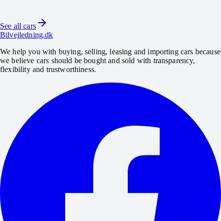
2022 · 118.000 km · 320 HK · Hybrid
See all cars
View car
Bilvejledning.dk
We help you with buying, selling, leasing and importing cars because
we believe cars should be bought and sold with transparency,
flexibility and trustworthiness.