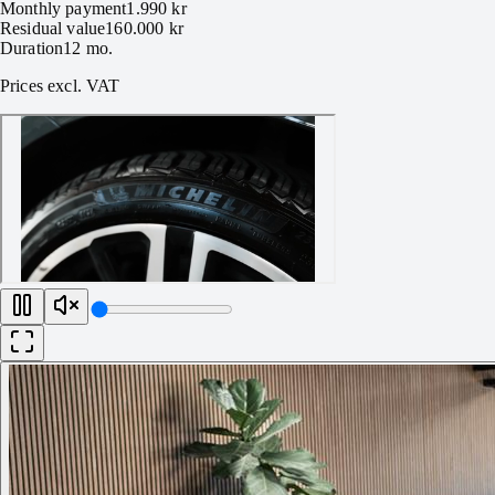
Monthly payment
1.990 kr
Residual value
160.000 kr
Duration
12
mo.
Prices excl. VAT