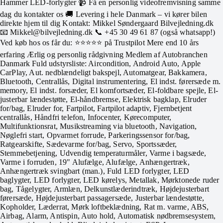
Hammer LED-forlygter 📹 Få en personlig videofremvisning samme
dag du kontakter os 🚚 Levering i hele Danmark – vi kører bilen
direkte hjem til dig Kontakt: Mikkel Søndergaard Bilvejledning.dk
📧 Mikkel@bilvejledning.dk 📞 +45 30 49 61 87 (også whatsapp!)
Ved køb hos os får du: ⭐⭐⭐⭐⭐ på Trustpilot Mere end 10 års
erfaring Ærlig og personlig rådgivning Medlem af Autobranchen
Danmark Fuld udstyrsliste: Aircondition, Android Auto, Apple
CarPlay, Aut. nedblændeligt bakspejl, Automatgear, Bakkamera,
Bluetooth, Centrallås, Digital instrumentering, El indst. førersæde m.
memory, El indst. forsæder, El komfortsæder, El-foldbare spejle, El-
justerbar lændestøtte, El-håndbremse, Elektrisk bagklap, Elruder
for/bag, Elruder for, Fartpilot, Fartpilot adaptiv, Fjernbetjent
centrallås, Håndfri telefon, Infocenter, Kørecomputer,
Multifunktionsrat, Musikstreaming via bluetooth, Navigation,
Nøglefri start, Opvarmet forrude, Parkeringssensor for/bag,
Ratgearskifte, Sædevarme for/bag, Servo, Sportssæder,
Stemmebetjening, Udvendig temperaturmåler, Varme i bagsæde,
Varme i forruden, 19" Alufælge, Alufælge, Anhængertræk,
Anhængertræk svingbart (man.), Fuld LED forlygter, LED
baglygter, LED forlygter, LED kørelys, Metallak, Mørktonede ruder
bag, Tågelygter, Armlæn, Delkunstlæderindtræk, Højdejusterbart
førersæde, Højdejusterbart passagersæde, Justerbar lændestøtte,
Kopholder, Læderrat, Mørk loftbeklædning, Rat m. varme, ABS,
Airbag, Alarm, Antispin, Auto hold, Automatisk nødbremsesystem,