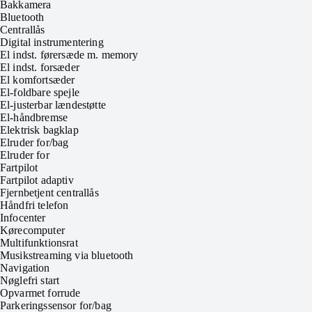
Bakkamera
Bluetooth
Centrallås
Digital instrumentering
El indst. førersæde m. memory
El indst. forsæder
El komfortsæder
El-foldbare spejle
El-justerbar lændestøtte
El-håndbremse
Elektrisk bagklap
Elruder for/bag
Elruder for
Fartpilot
Fartpilot adaptiv
Fjernbetjent centrallås
Håndfri telefon
Infocenter
Kørecomputer
Multifunktionsrat
Musikstreaming via bluetooth
Navigation
Nøglefri start
Opvarmet forrude
Parkeringssensor for/bag