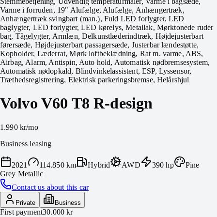
Stemmebetjening, Udvendig temperaturmåler, Varme i bagsæde,
Varme i forruden, 19" Alufælge, Alufælge, Anhængertræk,
Anhængertræk svingbart (man.), Fuld LED forlygter, LED
baglygter, LED forlygter, LED kørelys, Metallak, Mørktonede ruder
bag, Tågelygter, Armlæn, Delkunstlæderindtræk, Højdejusterbart
førersæde, Højdejusterbart passagersæde, Justerbar lændestøtte,
Kopholder, Læderrat, Mørk loftbeklædning, Rat m. varme, ABS,
Airbag, Alarm, Antispin, Auto hold, Automatisk nødbremsesystem,
Automatisk nødopkald, Blindvinkelassistent, ESP, Lyssensor,
Træthedsregistrering, Elektrisk parkeringsbremse, Helårshjul
Volvo V60 T8 R-design
1.990 kr
/mo
Business leasing
2021
114.850 km
Hybrid
AWD
390
hp
Pine
Grey Metallic
Contact us about this car
Private
Business
First payment
30.000 kr