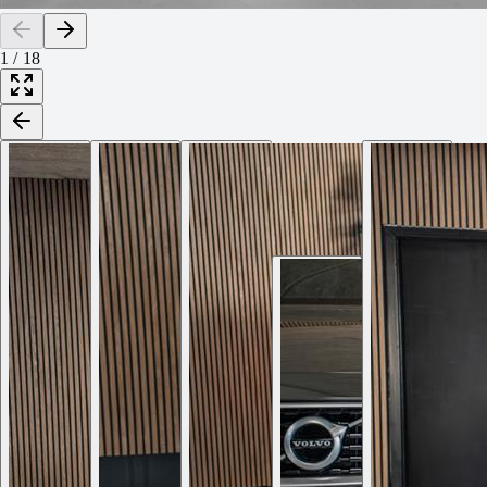
1
/
18