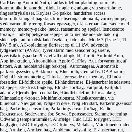
CarPlay og Android Auto, trådløs telefonopladning foran, 5G
kommunikationsmodul, digital nøgle og adgang via smartphone,
fingeraftrykslæser, Keyless Go pakke, handsfree access,
komfortlukning af bagklap, klimatiseringsautomatik, varmepumpe,
sædevarme til fører og forsædepassager, el-justerbart førersæde med
memory, memory-pakke (sæde, ratstamme og spejle), lændestøtte
foran, el-indklappelige sidespejle, auto-nedblændende bak- og
sidespejle, automatisk ladedåseklap, ladekabel Mode 3 (Type 2, 11
kW, 5 m), AC-opladning flerfaset op til 11 kW, udvendig
lydgenerator (AVAS), tyverialarm med sensorer og sirene,
tyverisikringspakke Plus, eCall nødopkald, Tirefit. Android Auto,
App integration, Aircondition, Apple CarPlay, Aut. forvarmning af
batteri, Aut. nedblændeligt bakspejl, Automatgear, Automatisk
parkeringssystem, Bakkamera, Bluetooth, Centrallås, DAB radio,
Digital instrumentering, El indst. førersæde m. memory, El indst.
forsæder, El-foldbare spejle, El-håndbremse, El-justerbar lændestøtte,
El-spejle, Elektrisk bagklap, Elruder for/bag, Fartpilot, Fartpilot
adaptiv, Fjernbetjent centrallås, Håndfri telefon, Klimaanlæg,
Klimaanlæg 4-zoner, Multifunktionsrat, Musikstreaming via
bluetooth, Navigation, Nøglefri døre, Nøglefri start, Parkeringssensor
bag, Parkeringssensor for, Parkeringssensor for/bag, Radio,
Regnsensor, Sædevarme for, Servo, Sportssæder, Stemmebetjening,
Udvendig temperaturmåler, Alufælge, Fuld LED forlygter, LED
baglygter, LED forlygter, LED kørelys, Metallak, Mørktonede ruder
bag, Armlæn, Armlæn bag, Ambiente belysning, El-justerbart rat,