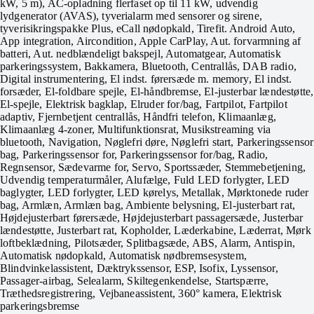
kW, 5 m), AC-opladning flerfaset op til 11 kW, udvendig
lydgenerator (AVAS), tyverialarm med sensorer og sirene,
tyverisikringspakke Plus, eCall nødopkald, Tirefit. Android Auto,
App integration, Aircondition, Apple CarPlay, Aut. forvarmning af
batteri, Aut. nedblændeligt bakspejl, Automatgear, Automatisk
parkeringssystem, Bakkamera, Bluetooth, Centrallås, DAB radio,
Digital instrumentering, El indst. førersæde m. memory, El indst.
forsæder, El-foldbare spejle, El-håndbremse, El-justerbar lændestøtte,
El-spejle, Elektrisk bagklap, Elruder for/bag, Fartpilot, Fartpilot
adaptiv, Fjernbetjent centrallås, Håndfri telefon, Klimaanlæg,
Klimaanlæg 4-zoner, Multifunktionsrat, Musikstreaming via
bluetooth, Navigation, Nøglefri døre, Nøglefri start, Parkeringssensor
bag, Parkeringssensor for, Parkeringssensor for/bag, Radio,
Regnsensor, Sædevarme for, Servo, Sportssæder, Stemmebetjening,
Udvendig temperaturmåler, Alufælge, Fuld LED forlygter, LED
baglygter, LED forlygter, LED kørelys, Metallak, Mørktonede ruder
bag, Armlæn, Armlæn bag, Ambiente belysning, El-justerbart rat,
Højdejusterbart førersæde, Højdejusterbart passagersæde, Justerbar
lændestøtte, Justerbart rat, Kopholder, Læderkabine, Læderrat, Mørk
loftbeklædning, Pilotsæder, Splitbagsæde, ABS, Alarm, Antispin,
Automatisk nødopkald, Automatisk nødbremsesystem,
Blindvinkelassistent, Dæktrykssensor, ESP, Isofix, Lyssensor,
Passager-airbag, Selealarm, Skiltegenkendelse, Startspærre,
Træthedsregistrering, Vejbaneassistent, 360° kamera, Elektrisk
parkeringsbremse