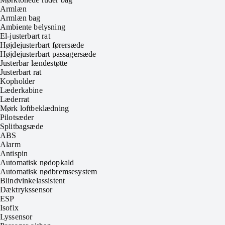
Armlæn
Armlæn bag
Ambiente belysning
El-justerbart rat
Højdejusterbart førersæde
Højdejusterbart passagersæde
Justerbar lændestøtte
Justerbart rat
Kopholder
Læderkabine
Læderrat
Mørk loftbeklædning
Pilotsæder
Splitbagsæde
ABS
Alarm
Antispin
Automatisk nødopkald
Automatisk nødbremsesystem
Blindvinkelassistent
Dæktrykssensor
ESP
Isofix
Lyssensor