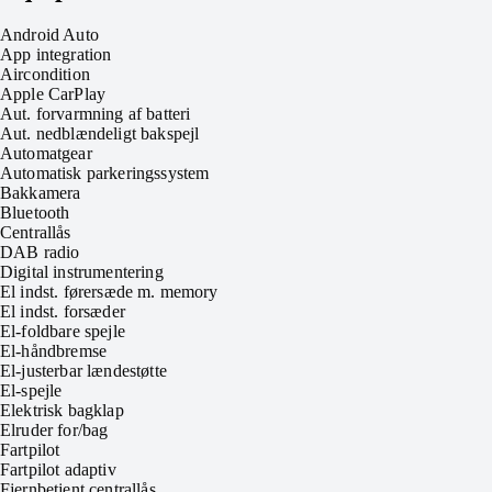
Android Auto
App integration
Aircondition
Apple CarPlay
Aut. forvarmning af batteri
Aut. nedblændeligt bakspejl
Automatgear
Automatisk parkeringssystem
Bakkamera
Bluetooth
Centrallås
DAB radio
Digital instrumentering
El indst. førersæde m. memory
El indst. forsæder
El-foldbare spejle
El-håndbremse
El-justerbar lændestøtte
El-spejle
Elektrisk bagklap
Elruder for/bag
Fartpilot
Fartpilot adaptiv
Fjernbetjent centrallås