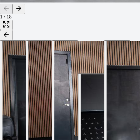
1
/
18