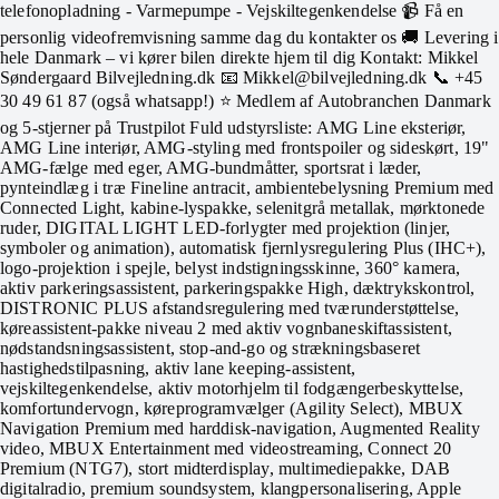
telefonopladning - Varmepumpe - Vejskiltegenkendelse 📹 Få en
personlig videofremvisning samme dag du kontakter os 🚚 Levering i
hele Danmark – vi kører bilen direkte hjem til dig Kontakt: Mikkel
Søndergaard Bilvejledning.dk 📧 Mikkel@bilvejledning.dk 📞 +45
30 49 61 87 (også whatsapp!) ⭐ Medlem af Autobranchen Danmark
og 5-stjerner på Trustpilot Fuld udstyrsliste: AMG Line eksteriør,
AMG Line interiør, AMG-styling med frontspoiler og sideskørt, 19"
AMG-fælge med eger, AMG-bundmåtter, sportsrat i læder,
pynteindlæg i træ Fineline antracit, ambientebelysning Premium med
Connected Light, kabine-lyspakke, selenitgrå metallak, mørktonede
ruder, DIGITAL LIGHT LED-forlygter med projektion (linjer,
symboler og animation), automatisk fjernlysregulering Plus (IHC+),
logo-projektion i spejle, belyst indstigningsskinne, 360° kamera,
aktiv parkeringsassistent, parkeringspakke High, dæktrykskontrol,
DISTRONIC PLUS afstandsregulering med tværunderstøttelse,
køreassistent-pakke niveau 2 med aktiv vognbaneskiftassistent,
nødstandsningsassistent, stop-and-go og strækningsbaseret
hastighedstilpasning, aktiv lane keeping-assistent,
vejskiltegenkendelse, aktiv motorhjelm til fodgængerbeskyttelse,
komfortundervogn, køreprogramvælger (Agility Select), MBUX
Navigation Premium med harddisk-navigation, Augmented Reality
video, MBUX Entertainment med videostreaming, Connect 20
Premium (NTG7), stort midterdisplay, multimediepakke, DAB
digitalradio, premium soundsystem, klangpersonalisering, Apple