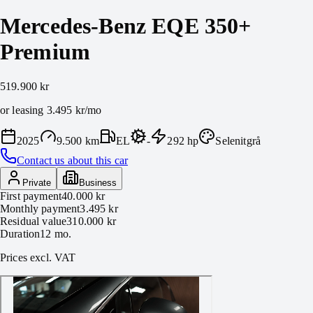
Mercedes-Benz EQE 350+
Premium
519.900 kr
or leasing
3.495 kr
/mo
2025
9.500 km
EL
-
292
hp
Selenitgrå
Contact us about this car
Private
Business
First payment
40.000 kr
Monthly payment
3.495 kr
Residual value
310.000 kr
Duration
12
mo.
Prices excl. VAT