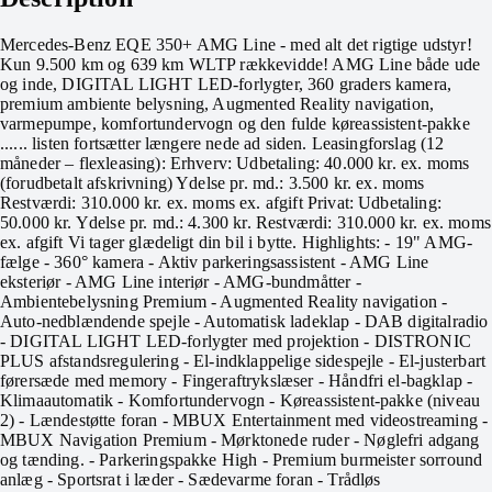
Mercedes-Benz EQE 350+ AMG Line - med alt det rigtige udstyr!
Kun 9.500 km og 639 km WLTP rækkevidde! AMG Line både ude
og inde, DIGITAL LIGHT LED-forlygter, 360 graders kamera,
premium ambiente belysning, Augmented Reality navigation,
varmepumpe, komfortundervogn og den fulde køreassistent-pakke
...... listen fortsætter længere nede ad siden. Leasingforslag (12
måneder – flexleasing): Erhverv: Udbetaling: 40.000 kr. ex. moms
(forudbetalt afskrivning) Ydelse pr. md.: 3.500 kr. ex. moms
Restværdi: 310.000 kr. ex. moms ex. afgift Privat: Udbetaling:
50.000 kr. Ydelse pr. md.: 4.300 kr. Restværdi: 310.000 kr. ex. moms
ex. afgift Vi tager glædeligt din bil i bytte. Highlights: - 19" AMG-
fælge - 360° kamera - Aktiv parkeringsassistent - AMG Line
eksteriør - AMG Line interiør - AMG-bundmåtter -
Ambientebelysning Premium - Augmented Reality navigation -
Auto-nedblændende spejle - Automatisk ladeklap - DAB digitalradio
- DIGITAL LIGHT LED-forlygter med projektion - DISTRONIC
PLUS afstandsregulering - El-indklappelige sidespejle - El-justerbart
førersæde med memory - Fingeraftrykslæser - Håndfri el-bagklap -
Klimaautomatik - Komfortundervogn - Køreassistent-pakke (niveau
2) - Lændestøtte foran - MBUX Entertainment med videostreaming -
MBUX Navigation Premium - Mørktonede ruder - Nøglefri adgang
og tænding. - Parkeringspakke High - Premium burmeister sorround
anlæg - Sportsrat i læder - Sædevarme foran - Trådløs