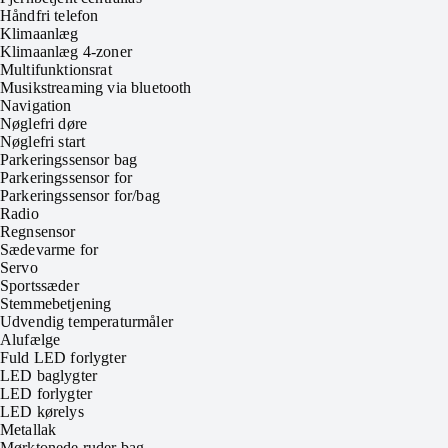
Håndfri telefon
Klimaanlæg
Klimaanlæg 4-zoner
Multifunktionsrat
Musikstreaming via bluetooth
Navigation
Nøglefri døre
Nøglefri start
Parkeringssensor bag
Parkeringssensor for
Parkeringssensor for/bag
Radio
Regnsensor
Sædevarme for
Servo
Sportssæder
Stemmebetjening
Udvendig temperaturmåler
Alufælge
Fuld LED forlygter
LED baglygter
LED forlygter
LED kørelys
Metallak
Mørktonede ruder bag