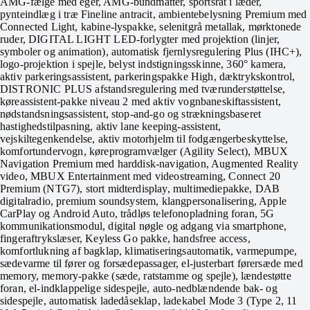
AMG-fælge med eger, AMG-bundmåtter, sportsrat i læder,
pynteindlæg i træ Fineline antracit, ambientebelysning Premium med
Connected Light, kabine-lyspakke, selenitgrå metallak, mørktonede
ruder, DIGITAL LIGHT LED-forlygter med projektion (linjer,
symboler og animation), automatisk fjernlysregulering Plus (IHC+),
logo-projektion i spejle, belyst indstigningsskinne, 360° kamera,
aktiv parkeringsassistent, parkeringspakke High, dæktrykskontrol,
DISTRONIC PLUS afstandsregulering med tværunderstøttelse,
køreassistent-pakke niveau 2 med aktiv vognbaneskiftassistent,
nødstandsningsassistent, stop-and-go og strækningsbaseret
hastighedstilpasning, aktiv lane keeping-assistent,
vejskiltegenkendelse, aktiv motorhjelm til fodgængerbeskyttelse,
komfortundervogn, køreprogramvælger (Agility Select), MBUX
Navigation Premium med harddisk-navigation, Augmented Reality
video, MBUX Entertainment med videostreaming, Connect 20
Premium (NTG7), stort midterdisplay, multimediepakke, DAB
digitalradio, premium soundsystem, klangpersonalisering, Apple
CarPlay og Android Auto, trådløs telefonopladning foran, 5G
kommunikationsmodul, digital nøgle og adgang via smartphone,
fingeraftrykslæser, Keyless Go pakke, handsfree access,
komfortlukning af bagklap, klimatiseringsautomatik, varmepumpe,
sædevarme til fører og forsædepassager, el-justerbart førersæde med
memory, memory-pakke (sæde, ratstamme og spejle), lændestøtte
foran, el-indklappelige sidespejle, auto-nedblændende bak- og
sidespejle, automatisk ladedåseklap, ladekabel Mode 3 (Type 2, 11