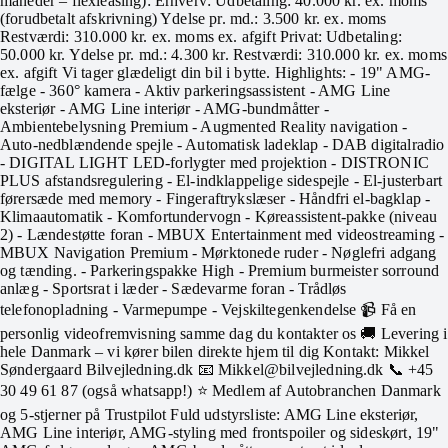
måneder – flexleasing): Erhverv: Udbetaling: 40.000 kr. ex. moms
(forudbetalt afskrivning) Ydelse pr. md.: 3.500 kr. ex. moms
Restværdi: 310.000 kr. ex. moms ex. afgift Privat: Udbetaling:
50.000 kr. Ydelse pr. md.: 4.300 kr. Restværdi: 310.000 kr. ex. moms
ex. afgift Vi tager glædeligt din bil i bytte. Highlights: - 19" AMG-
fælge - 360° kamera - Aktiv parkeringsassistent - AMG Line
eksteriør - AMG Line interiør - AMG-bundmåtter -
Ambientebelysning Premium - Augmented Reality navigation -
Auto-nedblændende spejle - Automatisk ladeklap - DAB digitalradio
- DIGITAL LIGHT LED-forlygter med projektion - DISTRONIC
PLUS afstandsregulering - El-indklappelige sidespejle - El-justerbart
førersæde med memory - Fingeraftrykslæser - Håndfri el-bagklap -
Klimaautomatik - Komfortundervogn - Køreassistent-pakke (niveau
2) - Lændestøtte foran - MBUX Entertainment med videostreaming -
MBUX Navigation Premium - Mørktonede ruder - Nøglefri adgang
og tænding. - Parkeringspakke High - Premium burmeister sorround
anlæg - Sportsrat i læder - Sædevarme foran - Trådløs
telefonopladning - Varmepumpe - Vejskiltegenkendelse 📹 Få en
personlig videofremvisning samme dag du kontakter os 🚚 Levering i
hele Danmark – vi kører bilen direkte hjem til dig Kontakt: Mikkel
Søndergaard Bilvejledning.dk 📧 Mikkel@bilvejledning.dk 📞 +45
30 49 61 87 (også whatsapp!) ⭐ Medlem af Autobranchen Danmark
og 5-stjerner på Trustpilot Fuld udstyrsliste: AMG Line eksteriør,
AMG Line interiør, AMG-styling med frontspoiler og sideskørt, 19"