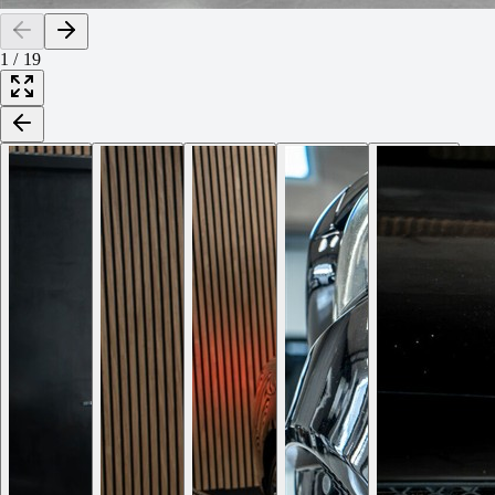
1
/
19