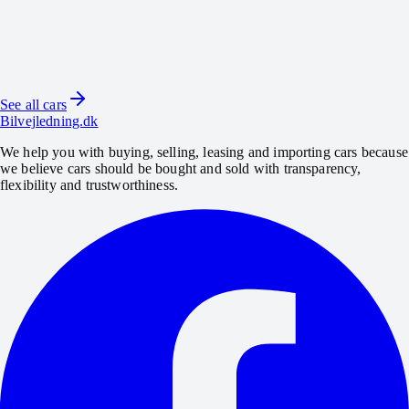
3.900
kr/mo
· business
Mercedes-Benz GLC43 AMG
2018 · 113.800 km · 367 HK · Benzin
See all cars
View car
Bilvejledning.dk
We help you with buying, selling, leasing and importing cars because
we believe cars should be bought and sold with transparency,
flexibility and trustworthiness.