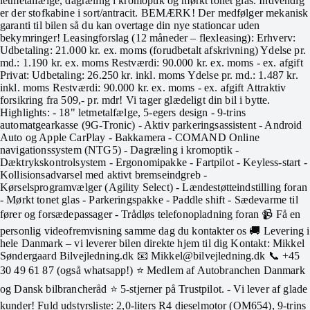
letmetalfælge, dagræling i kromoptik og mørkt tonet glas. Indvendig
er der stofkabine i sort/antracit. BEMÆRK! Der medfølger mekanisk
garanti til bilen så du kan overtage din nye stationcar uden
bekymringer! Leasingforslag (12 måneder – flexleasing): Erhverv:
Udbetaling: 21.000 kr. ex. moms (forudbetalt afskrivning) Ydelse pr.
md.: 1.190 kr. ex. moms Restværdi: 90.000 kr. ex. moms - ex. afgift
Privat: Udbetaling: 26.250 kr. inkl. moms Ydelse pr. md.: 1.487 kr.
inkl. moms Restværdi: 90.000 kr. ex. moms - ex. afgift Attraktiv
forsikring fra 509,- pr. mdr! Vi tager glædeligt din bil i bytte.
Highlights: - 18" letmetalfælge, 5-egers design - 9-trins
automatgearkasse (9G-Tronic) - Aktiv parkeringsassistent - Android
Auto og Apple CarPlay - Bakkamera - COMAND Online
navigationssystem (NTG5) - Dagræling i kromoptik -
Dæktrykskontrolsystem - Ergonomipakke - Fartpilot - Keyless-start -
Kollisionsadvarsel med aktivt bremseindgreb -
Kørselsprogramvælger (Agility Select) - Lændestøtteindstilling foran
- Mørkt tonet glas - Parkeringspakke - Paddle shift - Sædevarme til
fører og forsædepassager - Trådløs telefonopladning foran 📹 Få en
personlig videofremvisning samme dag du kontakter os 🚚 Levering i
hele Danmark – vi leverer bilen direkte hjem til dig Kontakt: Mikkel
Søndergaard Bilvejledning.dk 📧 Mikkel@bilvejledning.dk 📞 +45
30 49 61 87 (også whatsapp!) ⭐ Medlem af Autobranchen Danmark
og Dansk bilbrancheråd ⭐ 5-stjerner på Trustpilot. - Vi lever af glade
kunder! Fuld udstyrsliste: 2,0-liters R4 dieselmotor (OM654), 9-trins