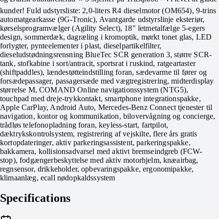
kunder! Fuld udstyrsliste: 2,0-liters R4 dieselmotor (OM654), 9-trins
automatgearkasse (9G-Tronic), Avantgarde udstyrslinje eksteriør,
kørselsprogramvælger (Agility Select), 18" letmetalfælge 5-egers
design, sommerdæk, dagræling i kromoptik, mørkt tonet glas, LED
forlygter, pynteelementer i plast, dieselpartikelfilter,
dieseludstødningsrensning BlueTec SCR generation 3, større SCR-
tank, stofkabine i sort/antracit, sportsrat i ruskind, ratgeartaster
(shiftpaddles), lændestøtteindstilling foran, sædevarme til fører og
forsædepassager, passagersæde med vægtregistrering, midterdisplay
størrelse M, COMAND Online navigationssystem (NTG5),
touchpad med dreje-trykkontakt, smartphone integrationspakke,
Apple CarPlay, Android Auto, Mercedes-Benz Connect tjenester til
navigation, kontor og kommunikation, bilovervågning og concierge,
trådløs telefonopladning foran, keyless-start, fartpilot,
dæktrykskontrolsystem, registrering af vejskilte, flere års gratis
kortopdateringer, aktiv parkeringsassistent, parkeringspakke,
bakkamera, kollisionsadvarsel med aktivt bremseindgreb (FCW-
stop), fodgængerbeskyttelse med aktiv motorhjelm, knæairbag,
regnsensor, drikkeholder, opbevaringspakke, ergonomipakke,
klimaanlæg, ecall nødopkaldssystem
Specifications