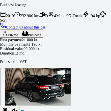
Business leasing
2019
232.900 km
D
4Matic 9G-Tronic
194
hp
Sort
Contact us about this car
Private
Business
First payment
21.000 kr
Monthly payment
1.190 kr
Residual value
90.000 kr
Duration
12
mo.
Prices excl. VAT