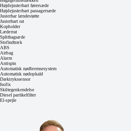
Bagagerumsdækken
Højdejusterbart førersæde
Højdejusterbart passagersæde
Justerbar lændestøtte
Justerbart rat
Kopholder
Læderrat
Splitbagsæde
Stofindtræk
ABS
Airbag
Alarm
Antispin
Automatisk nødbremsesystem
Automatisk nødopkald
Dæktrykssensor
Isofix
Skiltegenkendelse
Diesel partikelfilter
El-spejle