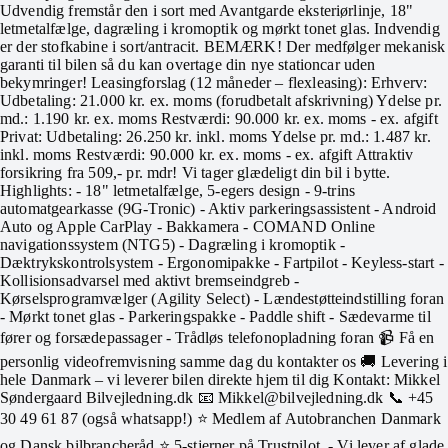
Udvendig fremstår den i sort med Avantgarde eksteriørlinje, 18"
letmetalfælge, dagræling i kromoptik og mørkt tonet glas. Indvendig
er der stofkabine i sort/antracit. BEMÆRK! Der medfølger mekanisk
garanti til bilen så du kan overtage din nye stationcar uden
bekymringer! Leasingforslag (12 måneder – flexleasing): Erhverv:
Udbetaling: 21.000 kr. ex. moms (forudbetalt afskrivning) Ydelse pr.
md.: 1.190 kr. ex. moms Restværdi: 90.000 kr. ex. moms - ex. afgift
Privat: Udbetaling: 26.250 kr. inkl. moms Ydelse pr. md.: 1.487 kr.
inkl. moms Restværdi: 90.000 kr. ex. moms - ex. afgift Attraktiv
forsikring fra 509,- pr. mdr! Vi tager glædeligt din bil i bytte.
Highlights: - 18" letmetalfælge, 5-egers design - 9-trins
automatgearkasse (9G-Tronic) - Aktiv parkeringsassistent - Android
Auto og Apple CarPlay - Bakkamera - COMAND Online
navigationssystem (NTG5) - Dagræling i kromoptik -
Dæktrykskontrolsystem - Ergonomipakke - Fartpilot - Keyless-start -
Kollisionsadvarsel med aktivt bremseindgreb -
Kørselsprogramvælger (Agility Select) - Lændestøtteindstilling foran
- Mørkt tonet glas - Parkeringspakke - Paddle shift - Sædevarme til
fører og forsædepassager - Trådløs telefonopladning foran 📹 Få en
personlig videofremvisning samme dag du kontakter os 🚚 Levering i
hele Danmark – vi leverer bilen direkte hjem til dig Kontakt: Mikkel
Søndergaard Bilvejledning.dk 📧 Mikkel@bilvejledning.dk 📞 +45
30 49 61 87 (også whatsapp!) ⭐ Medlem af Autobranchen Danmark
og Dansk bilbrancheråd ⭐ 5-stjerner på Trustpilot. - Vi lever af glade