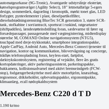
automatgearkasse (9G-Tronic), Avantgarde udstyrslinje eksteriør,
kørselsprogramvælger (Agility Select), 18" letmetalfælge 5-egers
design, sommerdæk, dagræling i kromoptik, mørkt tonet glas, LED
forlygter, pynteelementer i plast, dieselpartikelfilter,
dieseludstødningsrensning BlueTec SCR generation 3, større SCR-
tank, stofkabine i sort/antracit, sportsrat i ruskind, ratgeartaster
(shiftpaddles), lændestøtteindstilling foran, sædevarme til fører og
forsædepassager, passagersæde med vægtregistrering, midterdisplay
størrelse M, COMAND Online navigationssystem (NTG5),
touchpad med dreje-trykkontakt, smartphone integrationspakke,
Apple CarPlay, Android Auto, Mercedes-Benz Connect tjenester til
navigation, kontor og kommunikation, bilovervågning og concierge,
trådløs telefonopladning foran, keyless-start, fartpilot,
dæktrykskontrolsystem, registrering af vejskilte, flere års gratis
kortopdateringer, aktiv parkeringsassistent, parkeringspakke,
bakkamera, kollisionsadvarsel med aktivt bremseindgreb (FCW-
stop), fodgængerbeskyttelse med aktiv motorhjelm, knæairbag,
regnsensor, drikkeholder, opbevaringspakke, ergonomipakke,
klimaanlæg, ecall nødopkaldssystem
Mercedes-Benz C220 d T D
1.190 kr
/mo