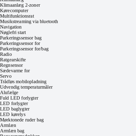
Klimaanlæg 2-zoner
Kørecomputer
Multifunktionsrat
Musikstreaming via bluetooth
Navigation
Nøglefri start
Parkeringssensor bag
Parkeringssensor for
Parkeringssensor for/bag
Radio
Ratgearskifte
Regnsensor
Sædevarme for
Servo
Trådløs mobilopladning
Udvendig temperaturmåler
Alufælge
Fuld LED forlygter
LED forlygter
LED baglygter
LED kørelys
Mørktonede ruder bag
Armlæn
Armlæn bag