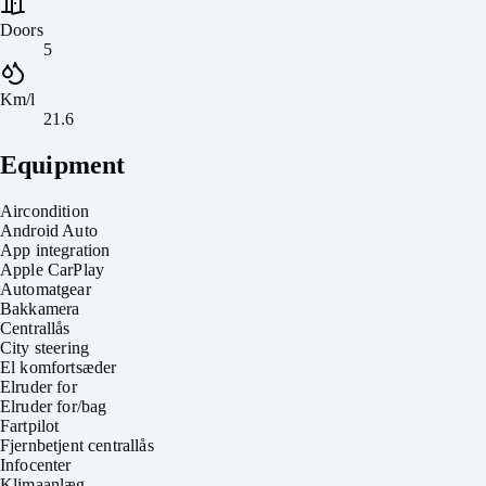
Doors
5
Km/l
21.6
Equipment
Aircondition
Android Auto
App integration
Apple CarPlay
Automatgear
Bakkamera
Centrallås
City steering
El komfortsæder
Elruder for
Elruder for/bag
Fartpilot
Fjernbetjent centrallås
Infocenter
Klimaanlæg